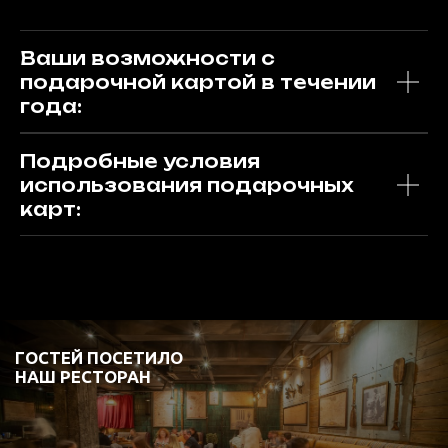
390 785
Ваши возможности с
подарочной картой в течении
ПИНТ ПЕННОГО БЫЛО
ВЫПИТО В РЕСТОРАНЕ
года:
Подробные условия
использования подарочных
1 234 680
карт:
GROTT BAR
Ресторан с крафтовой пивоварней
Меню
Ресторан