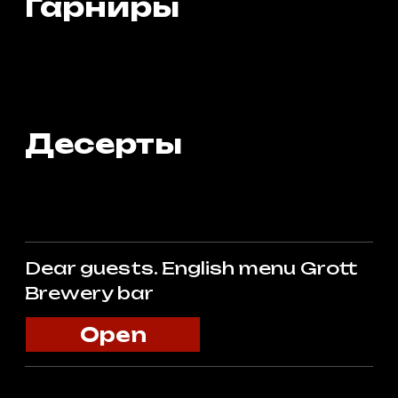
ЛАГЕР
АЛК 5%
IBU 19
Светлый, фильтрованный, лагер в
американском стиле. Солодовый
аромат с тонкими фруктовыми нотами
американского хмеля. Хорошо освежает
и утоляет жажду.