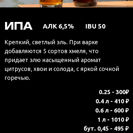
Светлый, по-настоящему кислый,
ароматный эль. Сорт назван в честь
цитруса, который преобладает во вкусе.
Юдзу (Yuzu)- гибрид кислого мандарина и
ичангской папеды (ичанговый лайм). Его
выращивают в Японии, Китае и Корее.
Цитрус выглядит как нечто среднее
между мандарином, лимоном и лаймом.
Юдзу - редкий и дорогой цитрус, его
сложно найти за пределами Японии и
Кореи.
Но нам удалось найти пюре Юдзу!
Сорт получился ароматный, кислый и
освежающий.
0.3 л - 350 ₽
0.6 л - 700 ₽