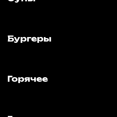
Гарниры
Десерты
Dear guests. English menu Grott
Brewery bar
Open