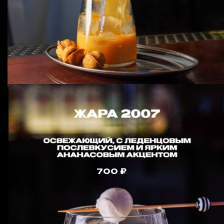
Пино Гриджо Делле
Венецие Декорди
(Италия, D.O.C) бел. сух.
Rita M Vinho Verde
600/3600
125/750мл
Рита М Виньо Верде
(Португалия, Виньо Верде) п.сух
Achim Maler Riesling medium dry
650/3900
125/750мл
Ахим Малер рислинг
(Германия, Долина Рейна) бел.п.сух