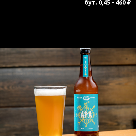
Крепкий, светлый эль. При варке
добавляются 5 сортов хмеля, что
придает элю насыщенный аромат
цитрусов, хвои и солода, с яркой сочной
горечью.
0.25 - 300₽
0.4 л - 410 ₽
0.6 л - 600 ₽
1 л - 1010 ₽
бут. 0,45 - 495 ₽