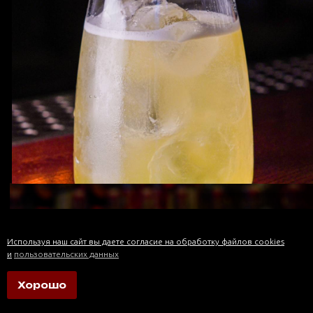
РОЗОВОЕ ВИНО
Brejeiro
650/3900
Брэхэйро
(Португалия) роз. п.сух
КРАСНОЕ ВИНО
Dictador Cabernet Sauvignon
750/4500
125/750мл
Диктадор Каберне Совиньон
Используя наш сайт вы даете согласие на обработку файлов cookies
(Чили, Центральная долина)
и
пользовательских данных
Cona Conila Pinotage
600/3600
125/750мл
Хорошо
Кона Конила Пинотаж (ЮАР, Вестерн
ЛЕГЕНДЫ GROTT BAR
САЛАТЫ
ГОРЯЧИЕ ЗАКУСКИ
СУП
Кейп) кр.сух