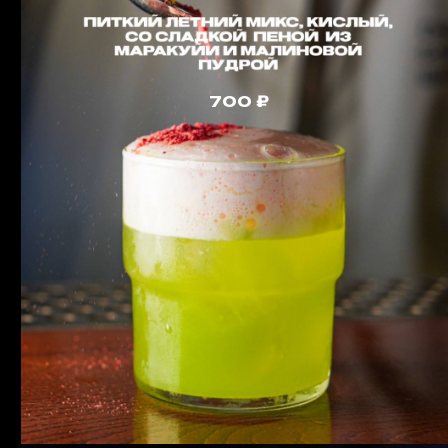
Острая томатная с укропом
280
Смородина-Маракуйя
280
Джин на Травах
280
Пихта-Мандарин
280
Банан-Маракуйя
280
Жимолость на хмеле
280
Скандинавская
280
Чудо-Ананас
280
Любую Настойку можно
500мл/
взять с собой
2500
Алкогольные
коктейли
ЛЕГЕНДАРНАЯ КЛАССИКА