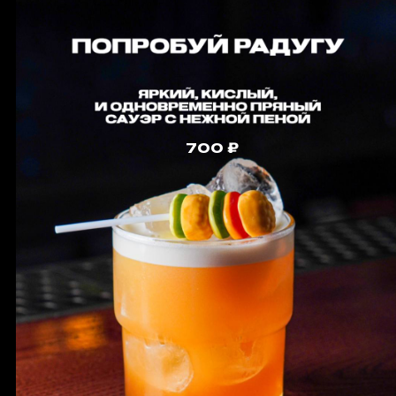
CAMPARI Spritz / КАМПАРИ СПРИЦ
320мл.*
650
APEROL Spritz / АПЕРОЛЬ СПРИЦ
320мл.*
650
SARTI Spritz / САРТИ СПРИЦ
320мл.*
650
СЕТ ИЗ ТРЕХ КОКТЕЙЛЕЙ
960мл.*
1600
СМОРОДИНОВЫЙ СПРИЦ
320мл *
600
МАРТИНИ ФИЕРО ТОНИК
250мл.*
600
ДЮАРС ХАЙБОЛ
400мл.*
600
ДЮАРС ХАЙБОЛ КОКОС
400мл.*
600
ПИВНАЯ САНГРИЯ
300мл*
600
ПИВНАЯ САНГРИЯ
1000мл*
1800
ЛОНГ-АЙЛЕНД
600мл.*
850
МАРТИНИ НЕГРОНИ
150мл.*
600
БОСФОРД ТОНИК
250мл.*
600
КУБА ЛИБРЕ
250мл.*
600
ВИЛЬЯМ ЛОУСОНС КОЛА
250мл.*
600