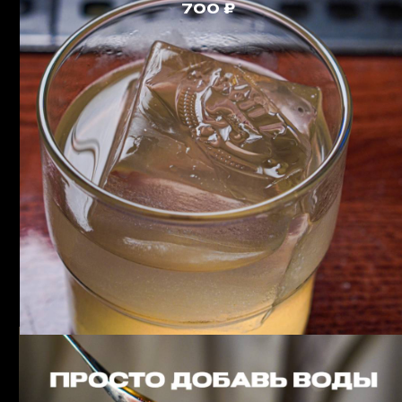
Наливки и
настойки
Выход 40мл.
Пломбир с шоколадной крошкой
280
Малина - пало санто
280
Клубника - греча
280
Голубика - бобы тонка
280
Черничный йогурт с фисташкой
280
Облепиха каламанси
280
Красная смородина - барбариска
280
Киви - Эвкалипт
280
Пряная груша
280
Ириска на кокосе
280
Сливочная Лимончелла
280
Кизил и варенье из сосновых шишек
280
Вишня-Миндаль
280
Клюквенная
280
Ледяная ежевика
280