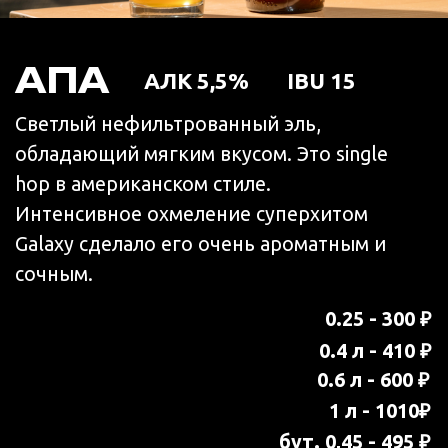
СТАУТ
АЛК 6,5%
IBU 17
Темный крепкий нефильтрованный эль.
Раскрывает пьянящий купаж ароматов
горького шоколада и кофе. Имеет
бархатистое плотное тело. В округлом
вкусе шоколадно-пряные оттенки,
сменяются сухой приятной горечью в
послевкусии.
0.25 - 300 ₽
0.4 л - 410 ₽
0.6 л - 600 ₽
1 л - 1010₽