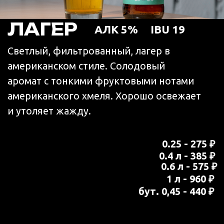
ВИТБИР
АЛК 5%
IBU 17
Пшеничный нефильтрованный эль. В
процессе варки добавляются: корка
померанца и апельсина, кориандр и
кардамон. Бархатистый фруктово-
пряный вкус.
0.25 - 290 ₽
0.4 л - 400 ₽
0.6 л - 590 ₽
1 л - 990 ₽
бут. 0,45 - 460 ₽