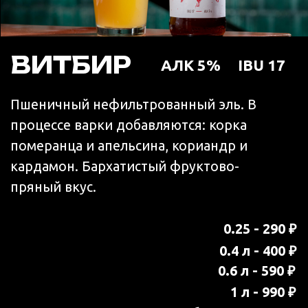
0.6 л - 600 ₽
1 л - 1010₽
бут. 0,45 - 495 ₽
ИПА
АЛК 6,5%
IBU 50