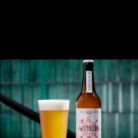
АПА
АЛК 5,5%
IBU 15
Светлый нефильтрованный эль,
обладающий мягким вкусом. Это single
hop в американском стиле.
Интенсивное охмеление суперхитом
Galaxy сделало его очень ароматным и
сочным.
0.25 - 300 ₽
0.4 л - 410 ₽